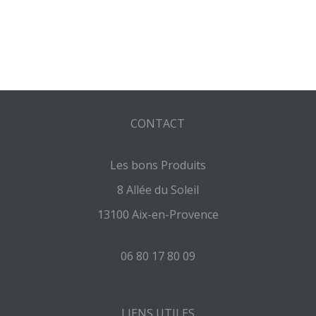
CONTACT
Les bons Produits
8 Allée du Soleil
13100 Aix-en-Provence
06 80 17 80 09
LIENS UTILES