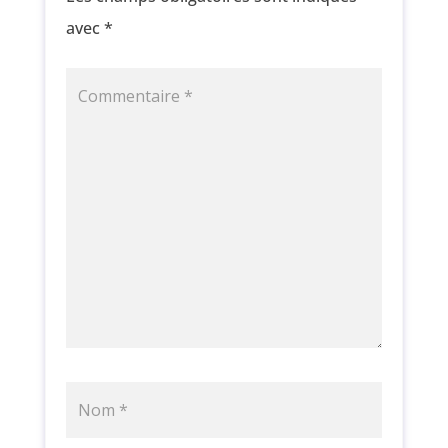
avec
*