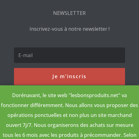
NEWSLETTER
Inscrivez-vous à notre newsletter !
Je m'inscris
Dorénavant, le site web "lesbonsproduits.net" va
fonctionner différemment. Nous allons vous proposer des
Nous utilisons des cookies pour vous
garantir la meilleure expérience sur
Les bons produits® Tous droits réservés
opérations ponctuelles et non plus un site marchand
notre site. Si vous continuez à utiliser
ce dernier, nous considérerons que
ouvert 7j/7. Nous organiserons des achats sur mesure
vous acceptez l'utilisation des
cookies.
tous les 6 mois avec les produits à précommander. Selon